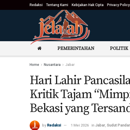
Redaksi
Tentang Kami
Kebijakan Hak Cipta
Privacy Policy
PEMERINTAHAN
POLITIK
Home
Nusantara
Jabar
Hari Lahir Pancasila,
Kritik Tajam “Mimp
Bekasi yang Tersan
by
Redaksi
1 Mei 2026
in
Jabar
,
Sudut Panda