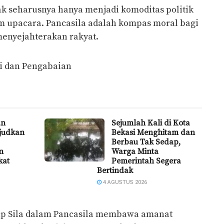
idak seharusnya hanya menjadi komoditas politik
m upacara. Pancasila adalah kompas moral bagi
enyejahterakan rakyat.
lai dan Pengabaian
an
Sejumlah Kali di Kota
ujudkan
Bekasi Menghitam dan
Berbau Tak Sedap,
n
Warga Minta
kat
Pemerintah Segera
Bertindak
4 AGUSTUS 2026
iap Sila dalam Pancasila membawa amanat