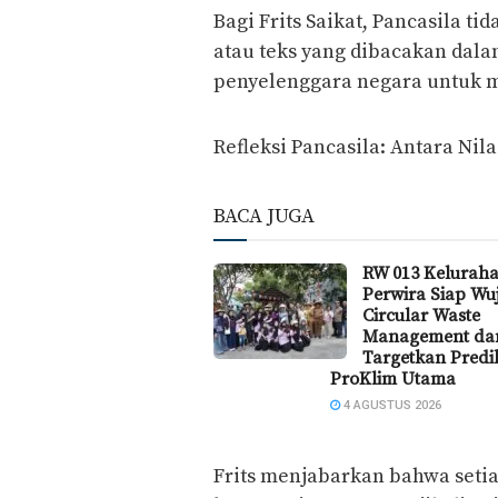
​Bagi Frits Saikat, Pancasila t
atau teks yang dibacakan dala
penyelenggara negara untuk m
​Refleksi Pancasila: Antara Ni
BACA JUGA
RW 013 Kelurah
Perwira Siap W
Circular Waste
Management da
Targetkan Predi
ProKlim Utama
4 AGUSTUS 2026
​Frits menjabarkan bahwa set