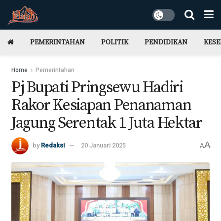
PEMERINTAHAN
POLITIK
PENDIDIKAN
KES
Home
Pemerintahan
Pj Bupati Pringsewu Hadiri
Rakor Kesiapan Penanaman
Jagung Serentak 1 Juta Hektar
A
by
Redaksi
20 Januari 2025
A