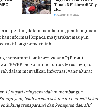
g, Tata
Dugaan Skandal Aset
 MBG
Tanah 3 Hektare di Way
Hui
5 AGUSTUS 2026
 peran penting dalam mendukung pembangunan
ikan informasi kepada masyarakat maupun
nstruktif bagi pemerintah.
o, menyambut baik pernyataan Pj Bupati
hwa FKWKP berkomitmen untuk terus menjadi
erah dalam menyajikan informasi yang akurat
aan Pj Bupati Pringsewu dalam membangun
inergi yang telah terjalin selama ini menjadi bekal
mendukung transparansi dan kemajuan daerah,”