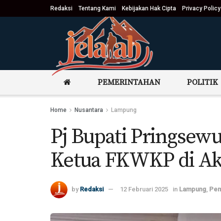
Redaksi
Tentang Kami
Kebijakan Hak Cipta
Privacy Policy
PEMERINTAHAN
POLITIK
Home
Nusantara
Lampung
Pj Bupati Pringsew
Ketua FKWKP di Ak
by
Redaksi
12 Februari 2025
in
Lampung
,
Pem