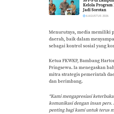
SPPG di Lampun
Kelola Program
Jadi Sorotan
6 AGUSTUS 2026
Menurutnya, media memiliki
daerah, baik dalam menyampa
sebagai kontrol sosial yang ko
Ketua FKWKP, Bambang Harton
Pringsewu. Ia menegaskan ba
mitra strategis pemerintah da
dan berimbang.
“Kami mengapresiasi keterbuk
komunikasi dengan insan pers. S
penting bagi kami untuk terus 