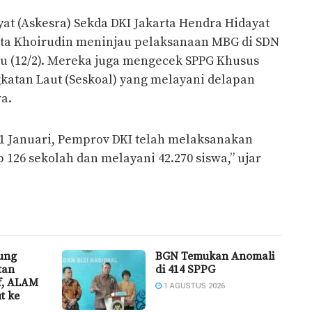
yat (Askesra) Sekda DKI Jakarta Hendra Hidayat
ta Khoirudin meninjau pelaksanaan MBG di SDN
abu (12/2). Mereka juga mengecek SPPG Khusus
katan Laut (Seskoal) yang melayani delapan
wa.
31 Januari, Pemprov DKI telah melaksanakan
126 sekolah dan melayani 42.270 siswa,” ujar
ung
BGN Temukan Anomali
tan
di 414 SPPG
if, ALAM
1 AGUSTUS 2026
t ke