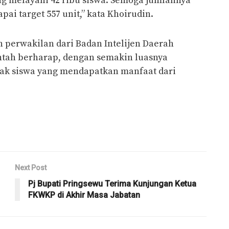
ang melayani 42 ribu siswa. Semoga jumlahnya
ai target 557 unit,” kata Khoirudin.
n perwakilan dari Badan Intelijen Daerah
intah berharap, dengan semakin luasnya
ak siswa yang mendapatkan manfaat dari
Next Post
Pj Bupati Pringsewu Terima Kunjungan Ketua
FKWKP di Akhir Masa Jabatan