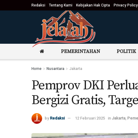
Redaksi
Tentang Kami
Kebijakan Hak Cipta
Privacy Policy
PEMERINTAHAN
POLITIK
Home
Nusantara
Jakarta
Pemprov DKI Perlu
Bergizi Gratis, Tar
by
Redaksi
12 Februari 2025
in
Jakarta
,
Pemer