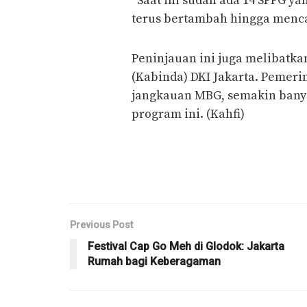
“Saat ini sudah ada 14 SPPG y
terus bertambah hingga mencap
Peninjauan ini juga melibatka
(Kabinda) DKI Jakarta. Pemer
jangkauan MBG, semakin bany
program ini. (Kahfi)
Previous Post
Festival Cap Go Meh di Glodok: Jakarta
Rumah bagi Keberagaman