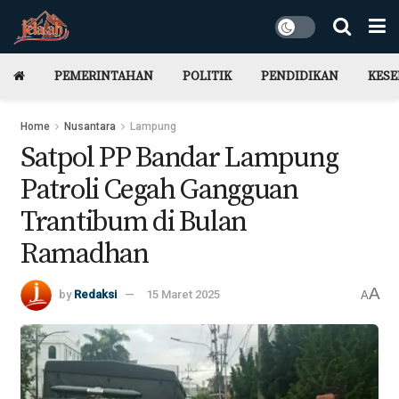
PEMERINTAHAN
POLITIK
PENDIDIKAN
KES
Home
Nusantara
Lampung
Satpol PP Bandar Lampung
Patroli Cegah Gangguan
Trantibum di Bulan
Ramadhan
A
by
Redaksi
15 Maret 2025
A