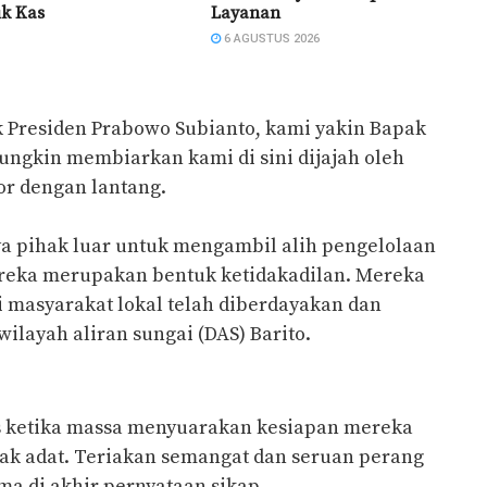
uk Kas
Layanan
6 AGUSTUS 2026
k Presiden Prabowo Subianto, kami yakin Bapak
mungkin membiarkan kami di sini dijajah oleh
tor dengan lantang.
 pihak luar untuk mengambil alih pengelolaan
mereka merupakan bentuk ketidakadilan. Mereka
masyarakat lokal telah diberdayakan dan
layah aliran sungai (DAS) Barito.
s ketika massa menyuarakan kesiapan mereka
k adat. Teriakan semangat dan seruan perang
a di akhir pernyataan sikap.