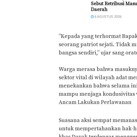
Sebut Retribusi Mas
Daerah
6 AGUSTUS 2026
​”Kepada yang terhormat Bapa
seorang patriot sejati. Tidak 
bangsa sendiri,” ujar sang ora
Warga merasa bahwa masuknya
sektor vital di wilayah adat 
menekankan bahwa selama ini 
mampu menjaga kondusivitas wi
​Ancam Lakukan Perlawanan
​Suasana aksi sempat memana
untuk mempertahankan hak-ha
khas Dayak terdengar menggem