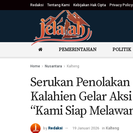
Redaksi
Tentang Kami
Kebijakan Hak Cipta
Privacy Policy
PEMERINTAHAN
POLITIK
Home
Nusantara
Kalteng
Serukan Penolakan 
Kalahien Gelar Aksi
“Kami Siap Melawa
by
Redaksi
19 Januari 2026
in
Kalteng