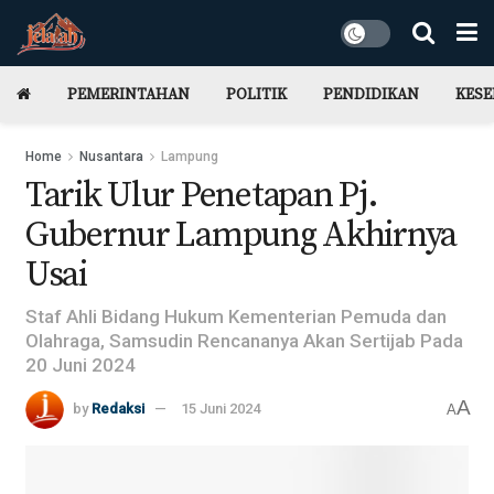
PEMERINTAHAN
POLITIK
PENDIDIKAN
KES
Home
Nusantara
Lampung
Tarik Ulur Penetapan Pj.
Gubernur Lampung Akhirnya
Usai
Staf Ahli Bidang Hukum Kementerian Pemuda dan
Olahraga, Samsudin Rencananya Akan Sertijab Pada
20 Juni 2024
A
by
Redaksi
15 Juni 2024
A