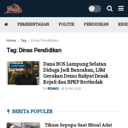
PEMERINTAHAN
POLITIK
PENDIDIKAN
KES
Home
Tag
Dinas Pendidikan
Tag:
Dinas Pendidikan
Dana BOS Lampung Selatan
LAMPUNG
Diduga Jadi Bancakan, LSM
Gerakan Demo Rakyat Desak
Kejati dan BPKP Bertindak
BY
REDAKSI
29 MEI 2025
BERITA POPULER
Tikam Sepupu Saat Ritual Adat