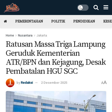
PEMERINTAHAN
POLITIK
PENDIDIKAN
KES
Home
Nusantara
Jakarta
Ratusan Massa Triga Lampung
Geruduk Kementerian
ATR/BPN dan Kejagung, Desak
Pembatalan HGU SGC
A
by
Redaksi
2 Desember 2025
A